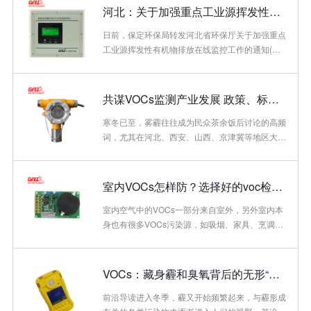
议。报告鲜明地提出了4个观点：一、VOCs治理
区域空气监测网络还将加入大气中挥发性有机化合
河北：关于加强重点工业源挥发性有机物排放在线监控工作的通知
压力巨大，并且环...
物（VOCs）浓度的常规监测。2016年1月5日，广
州全天灰霾，从上午的长隆飞鸟乐园到下午的环市
日前，保定环保局转发河北省环保厅关于加强重点
东路，直至傍晚，灰霾天气始终围城不退。■珠三
工业源挥发性有机物排放在线监控工作的通知(冀
角将提前实施机动车国VI标准会议认为，回顾过去
环办字函〔2017〕544号)。全文如下：国瑞仪器
一年，合作小组落实各项环保工作，在改善珠三角
生产多种气体检测仪:气体检测仪、VOC检测仪、
区域空气质量、保护水环境、林业护理及海洋资源
SF6检测仪、甲醛检测仪、气体报警器、臭氧检测
共谋VOCs监测产业发展 政策、标准、技术精准发力
护理...
仪,是瑞士蒙巴波传感器中国核心代理商，竭诚与
您共创美好健康宜居环境
寒冬已至，雾霾往往成为民众茶余饭后讨论的高频
词，尤其在河北、西安、山西、京津冀等地区大气
污染现象依旧严峻。大气污染防治问题紧紧环绕
“蓝天保卫战”，是必须攻坚的三大环保战役之一。
近年来，随着政府对大气污染的治理，细分污染物
室内VOCs怎样防？选择好的voc检测仪是关键
如挥发性有机物(VOCs)的监测和治理也被屡屡提
上日程。所谓VOCs，即在一定条件下具有挥发性
室内空气中的VOCs一部分来自室外，另外室内本
有机物的总称。作为新型大气污染物VOCs随着
身也有很多VOCs污染源，如吸烟、家具、烹调、
PM2.5一起进入公众视野，是PM2.5及光化学污染
油漆、涂料、胶粘剂等，塑料贴面、泡沫填料等还
的重要成因。众多业界人士指出，作为大气治理的
会挥发甲醛、苯、氯仿等有毒气体。VOCs是造成
难点和薄弱环节，“十三五”期间VOCs监测市场...
室内空气综合症的主要原因，其浓度过高时很容易
VOCs：藏身霾和臭氧背后的无形“杀手”
引起急性中毒，轻者会出现头痛、头晕、咳嗽、恶
心、呕吐；重者会出现肝中毒甚至很快昏迷，有的
前沿导读进入冬季，霾又开始频繁起来，与霾形成