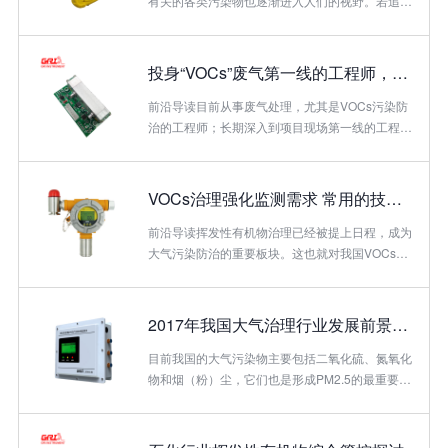
还可能有生命危险。长期居住在VOCs污染的室
有关的各类污染物也逐渐进入人们的视野。若追溯
内，可引起慢性中毒，损害神经系统，造成全身无
霾的幕后“推手”，VOCs——挥发性有机物难逃其
力、皮肤瘙痒等。室内VOCs浓度主要受室内通风
责。VOCs是造成我国区域大气复合污染的罪魁祸
状况、温度、湿度以及所使用装饰的厚度影响。针
首之一。由于其形成广泛、影响较大，近年来已成
投身“VOCs”废气第一线的工程师，你的个体防护措施到位？
对VOC...
为科学家重点关注的对象。或许公众对于它还有些
陌生，但是提到另外两名“同党”——细小颗粒物
前沿导读目前从事废气处理，尤其是VOCs污染防
（PM2.5）和臭氧（O3），你肯定特别熟悉。
治的工程师；长期深入到项目现场第一线的工程师
VOCs不仅本身具有较强毒性，而且还是PM2.5和
而言，经常性会直接接触到工作场所产生的有毒有
O3形成的重要前提物和参与物，可谓隐身于它们
害物质等，难免遭遇有害气体、液体和固体的伤
背后的“杀手”。组成区域大气复合污染的重要前
害。据前了解：业内从用人单位到工程师自身普遍
VOCs治理强化监测需求 常用的技术有哪些？
体...
缺乏对个体防护或职业病的防护意识和措施。有工
程师调侃到：我们经常是一个口罩+一双布鞋，前
前沿导读挥发性有机物治理已经被提上日程，成为
往项目现场采勘（冲锋陷阵..）。听到这儿，不禁
大气污染防治的重要板块。这也就对我国VOCs排
让小编心胆俱寒战..VOCs普遍具有毒性。根据
放监测提出了新的考验。按照不同行业的需求，
WHO定义，挥发性有机化合物(VOC)是指在常温
VOCs检测对象也并非完全一样，所以本文对
下，沸点50℃-260℃的各种有机化合物。VOC按
VOCs监测及分析方法以及VOCS在线监测技术的
2017年我国大气治理行业发展前景分析
其...
发展需求进行详解。VOCs治理强化监测需求 常用
的技术有哪些？引言
目前我国的大气污染物主要包括二氧化硫、氮氧化
VOCs(VolatileOrganicCompounds，挥发性有机
物和烟（粉）尘，它们也是形成PM2.5的最重要的
化合物)广泛存在于生活和工业生产环境中，其在
组成部分，拉长时间周期，以年为单位重新审视大
大气中形成的光化学烟雾，大多具有致癌、致畸、
气污染物排放的治理情况：烟（粉）尘、二氧化硫
致突变性，对环境和人体健康危害很大[1]。许多发
和氮氧化物的排放量均在减少。（1）二氧化硫：