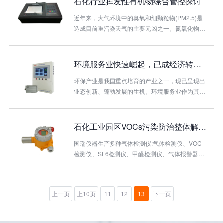
石化行业挥发性有机物综合管控探讨
达国家...
2007年至今，受益于电厂、钢铁、石化等工业污
染源的脱硫设施的覆盖率逐渐提升，全国二氧化硫
近年来，大气环境中的臭氧和细颗粒物(PM2.5)是
排放量基本呈现逐渐减少的趋势，2015年排放量
造成目前重污染天气的主要元凶之一。氮氧化物
为1852万吨，较2007年减少25%。（2）氮氧化
(NOx)和一些VOCs等物质在紫外光照射下，通过
物：氮氧化物的排放量在2011年达到顶点（年排
一系列光化学反应，造成臭氧在空气中的积累。这
放量为2404万吨），“十二五“电厂脱硝、...
些VOCs的光化学活性主要有两种指标，分别为羟
环境服务业快速崛起，已成经济转型升级新蓝海
基自由基反应速率常数值KOH和最大增量活性指标
MIR。除了光化学活性外，部分VOCs还具有有毒
环保产业是我国重点培育的产业之一，现已呈现出
有害特性;少数VOCs具有破坏平流层臭氧和温室气
业态创新、蓬勃发展的生机。环境服务业作为其中
体特性;其中苯、甲苯、二甲苯等物质同时具有光
重要的组成部分，其发展水平是环保产业成熟度的
化学反应和有毒有害特性。VOCs的综合管控已成
重要标志，近年来因此得以飞速发展，逐渐成为经
为我国大气环境污染治理的热点问题。石...
济转型升级新蓝海，万亿产业崛起在即。环境服务
石化工业园区VOCs污染防治整体解决方案及案例分享
业发展现状环境服务业在我国起步较晚，进入20世
纪90年代，我国环境服务业才迅速进入了快速发展
国瑞仪器生产多种气体检测仪:气体检测仪、VOC
时期，其从业领域、从业单位、市场规模及容量不
检测仪、SF6检测仪、甲醛检测仪、气体报警器、
断扩大，服务质量与水平有了较大幅度的提高。随
臭氧检测仪,是瑞士蒙巴波传感器中国核心代理
着“九五”环境保护计划的实施，到20世纪90年代后
商，竭诚与您共创美好健康宜居环境
期以来，行业增长速度明显加快，处于快速扩张及
上一页
上10页
11
12
13
下一页
产业结...