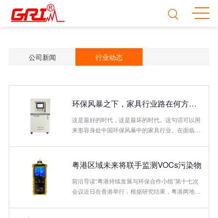
公司新闻
行业动态
环保风暴之下，家具行业路在何方？这份权威报告给家具企业支招
这是最好的时代，这是最坏的时代。这句话可以用
来形容身处中国环保风暴中的家具行业。在面临巨
大压力的同时，对于整个行业而言，却又蕴育着技
术升级换代的希望。中国环境科学研究院、环境保
护部环境规划院、全国工商联家具装饰业商会三方
粤港区域未来将联手监测VOCs污染物
联合主持了国家级研究课题——《家具行业环境友
好型技术评估》，并于近日发布了由环保部清洁生
前沿导读“粤港持续发展与环保合作小组”第十七次
产中心周长波、环保部环境规划院大气部宁淼、全
会议近日在香港举行，根据研究结果，粤港两地为
国工商联家具装饰业商会李国华三位博士领衔编写
改善区内空气质量所作的减排努力已见成效，近年
的第一期报告，对家具行业提出了绿色发展的建
来区域空气质量明显改善；未来粤港澳珠江三角洲